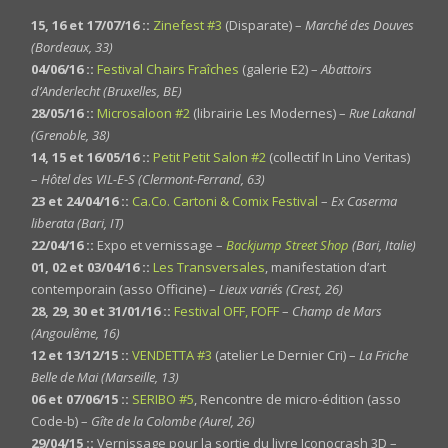
15, 16 et 17/07/16 ::
Zinefest #3
(Disparate) –
Marché des Douves
(Bordeaux, 33)
04/06/16 ::
Festival Chairs Fraîches
(galerie E2) –
Abattoirs
d’Anderlecht (Bruxelles, BE)
28/05/16 ::
Microsaloon #2
(librairie Les Modernes) –
Rue Lakanal
(Grenoble, 38)
14, 15 et 16/05/16 ::
Petit Petit Salon #2
(collectif In Lino Veritas)
–
Hôtel des VIL-E-S (Clermont-Ferrand, 63)
23 et 24/04/16 ::
Ca.Co. Cartoni & Comix Festival
–
Ex Caserma
liberata (Bari, IT)
22/04/16 ::
Expo et vernissage –
Backjump Street Shop
(Bari, Italie)
01, 02 et 03/04/16 ::
Les Transversales
, manifestation d’art
contemporain (asso Officine) –
Lieux variés (Crest, 26)
28, 29, 30 et 31/01/16 ::
Festival OFF, FOFF
–
Champ de Mars
(Angoulême, 16)
12 et 13/12/15 ::
VENDETTA #3
(atelier Le Dernier Cri) –
La Friche
Belle de Mai (Marseille, 13)
06 et 07/06/15 ::
SERIBO #5
, Rencontre de micro-édition (asso
Code-b) –
Gîte de la Colombe (Aurel, 26)
29/04/15 ::
Vernissage pour la sortie du livre Iconocrash 3D –