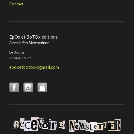
Contact
EpOx et BoTOx éditions
Association Metemphase
Le Bourg
63640 Biollet
epoxetbotox@gmail.com