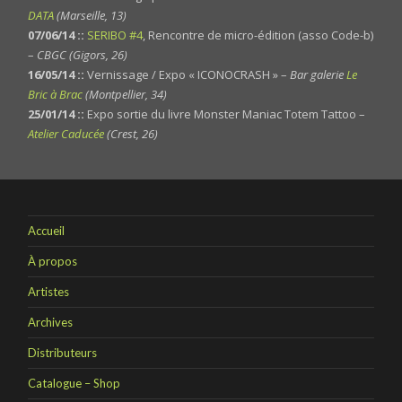
DATA
(Marseille, 13)
07/06/14 ::
SERIBO #4
, Rencontre de micro-édition (asso Code-b)
–
CBGC (Gigors, 26)
16/05/14 ::
Vernissage / Expo « ICONOCRASH » –
Bar galerie
Le
Bric à Brac
(Montpellier, 34)
25/01/14 ::
Expo sortie du livre Monster Maniac Totem Tattoo –
Atelier Caducée
(Crest, 26)
Accueil
À propos
Artistes
Archives
Distributeurs
Catalogue – Shop