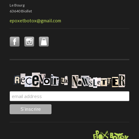
Le Bourg
63640 Biollet
epoxetbotox@gmail.com