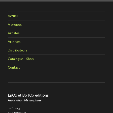
Accueil
À propos
Artistes
Archives
Distributeurs
Catalogue – Shop
Contact
EpOx et BoTOx éditions
Association Metemphase
Le Bourg
63640 Biollet