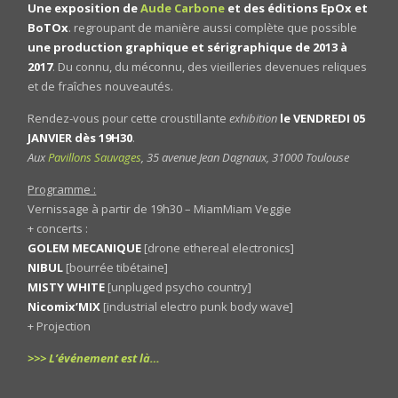
Une exposition de
Aude Carbone
et des éditions EpOx et
BoTOx
. regroupant de manière aussi complète que possible
une production graphique et sérigraphique de 2013 à
2017
. Du connu, du méconnu, des vieilleries devenues reliques
et de fraîches nouveautés.
Rendez-vous pour cette croustillante
exhibition
le VENDREDI 05
JANVIER dès 19H30
.
Aux
Pavillons Sauvages
, 35 avenue Jean Dagnaux, 31000 Toulouse
Programme :
Vernissage à partir de 19h30 – MiamMiam Veggie
+ concerts :
GOLEM MECANIQUE
[drone ethereal electronics]
NIBUL
[bourrée tibétaine]
MISTY WHITE
[unpluged psycho country]
Nicomix’MIX
[industrial electro punk body wave]
+ Projection
>>> L’événement est là…