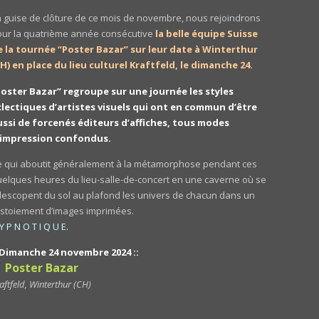
n guise de clôture de ce mois de novembre, nous rejoindrons
our la quatrième année consécutive
la belle équipe Suisse
e la tournée “Poster Bazar” sur leur date à Winterthur
CH) en place du lieu culturel Kraftfeld, le dimanche 24.
Poster Bazar” regroupe sur une journée les styles
clectiques d’artistes visuels qui ont en commun d’être
ussi de forcenés éditeurs d’affiches, tous modes
’impression confondus.
e qui aboutit généralement à la métamorphose pendant ces
uelques heures du lieu-salle-de-concert en une caverne où se
lescopent du sol au plafond les univers de chacun dans un
estoiement d’images imprimées.
Y P N O T I Q U E.
: Dimanche 24 novembre 2024 ::
 Poster Bazar
aftfeld, Winterthur (CH)