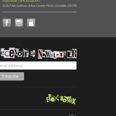
Exposition « SPICILEGIUM »
SCALP Art-Coiffure, 4 Rue Casimir Périer, Grenoble (38-FR)
UP ↑