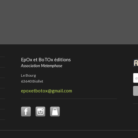
EpOx et BoTOx éditions
Association Metemphase
Le Bourg
63640 Biollet
epoxetbotox@gmail.com