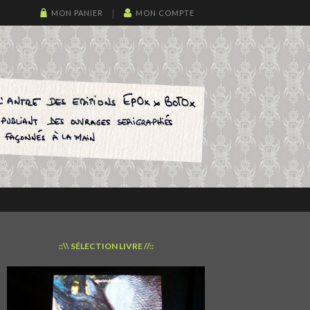
MON PANIER
MON COMPTE
::\\ SÉLECTION LIVRE //::