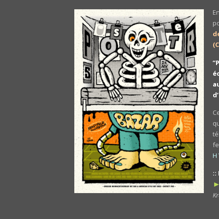
E
p
d
(
“
é
a
d
C
q
té
f
H 
:
►
Kr