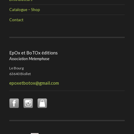
Catalogue – Shop
Contact
EpOx et BoTOx éditions
Association Metemphase
Le Bourg
63640 Biollet
epoxetbotox@gmail.com