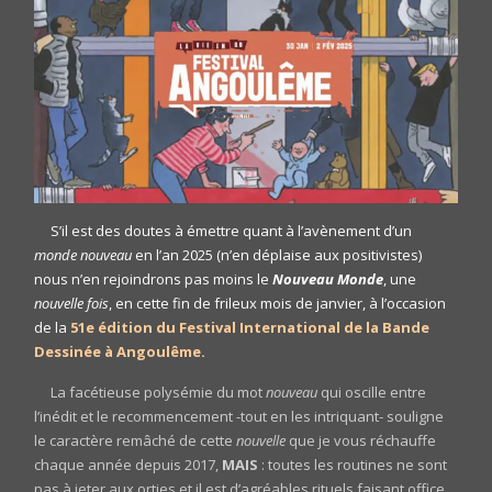
S’il est des doutes à émettre quant à l’avènement d’un
monde nouveau
en l’an 2025 (n’en déplaise aux positivistes)
nous n’en rejoindrons pas moins le
Nouveau Monde
, une
nouvelle fois
, en cette fin de frileux mois de janvier, à l’occasion
de la
51e édition du Festival International de la Bande
Dessinée à Angoulême.
La facétieuse polysémie du mot
nouveau
qui oscille entre
l’inédit et le recommencement -tout en les intriquant- souligne
le caractère remâché de cette
nouvelle
que je vous réchauffe
chaque année depuis 2017,
MAIS
: toutes les routines ne sont
pas à jeter aux orties et il est d’agréables rituels faisant office