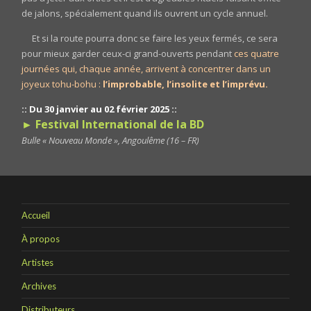
de jalons, spécialement quand ils ouvrent un cycle annuel.
Et si la route pourra donc se faire les yeux fermés, ce sera
pour mieux garder ceux-ci grand-ouverts pendant
ces quatre
journées qui, chaque année, arrivent à concentrer dans un
joyeux tohu-bohu :
l’improbable, l’insolite et l’imprévu.
:: Du 30 janvier au 02 février 2025 ::
► Festival International de la BD
Bulle « Nouveau Monde », Angoulême (16 – FR)
Accueil
À propos
Artistes
Archives
Distributeurs