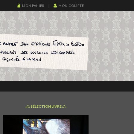
MON PANIER
MON COMPTE
::\\ SÉLECTION LIVRE //::