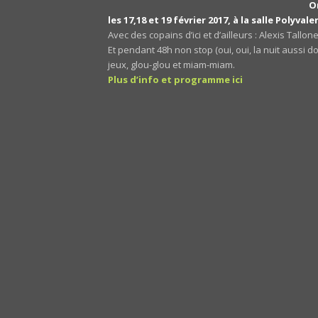
O
les 17,18 et 19 février 2017, à la salle Polyva
Avec des copains d’ici et d’ailleurs : Alexis Tall
Et pendant 48h non stop (oui, oui, la nuit aussi do
jeux, glou-glou et miam-miam.
Plus d’info et programme ici