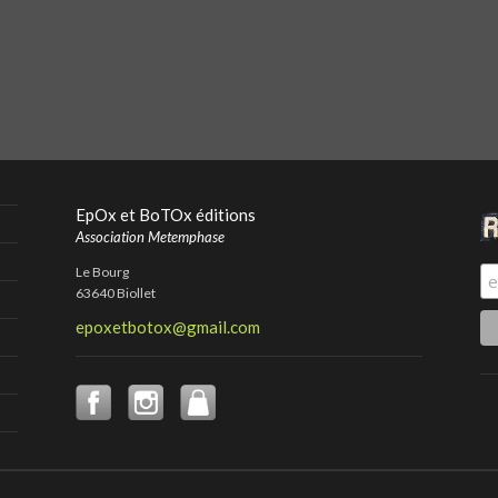
EpOx et BoTOx éditions
Association Metemphase
Le Bourg
63640 Biollet
epoxetbotox@gmail.com