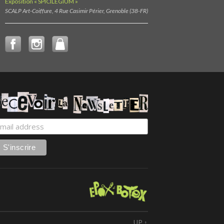
Exposition « SPICILEGIUM »
SCALP Art-Coiffure, 4 Rue Casimir Périer, Grenoble (38-FR)
UP ↑