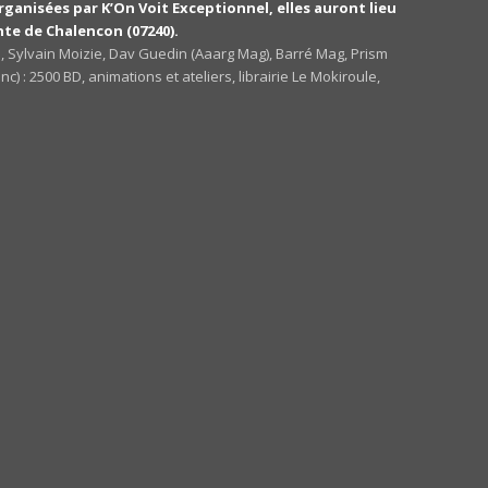
rganisées par K’On Voit Exceptionnel, elles auront lieu
lente de Chalencon (07240).
one, Sylvain Moizie, Dav Guedin (Aaarg Mag), Barré Mag, Prism
nc) : 2500 BD, animations et ateliers, librairie Le Mokiroule,