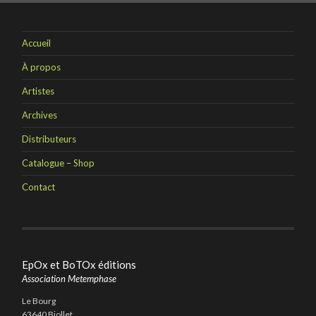
Accueil
À propos
Artistes
Archives
Distributeurs
Catalogue – Shop
Contact
EpOx et BoTOx éditions
Association Metemphase
Le Bourg
63640 Biollet