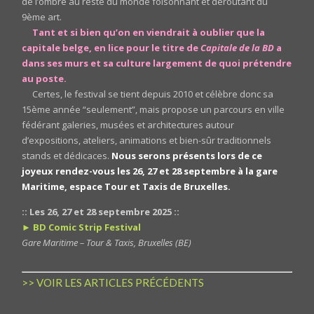
de l’ombre au reste du monde foisonnant et déroutant du
9ème art.
Tant et si bien qu’on en viendrait à oublier que la
capitale belge, en lice pour le titre de
Capitale de la BD
a
dans ses murs et sa culture largement de quoi prétendre
au poste.
Certes, le festival se tient depuis 2010 et célèbre donc sa
15ème année “seulement”, mais propose un parcours en ville
fédérant galeries, musées et architectures autour
d’expositions, ateliers, animations et bien-sûr traditionnels
stands et dédicaces.
Nous serons présents lors de ce
joyeux rendez-vous les 26, 27 et 28 septembre à la gare
Maritime, espace Tour et Taxis de Bruxelles.
:: Les 26, 27 et 28 septembre 2025 ::
► BD Comic Strip Festival
Gare Maritime – Tour & Taxis, Bruxelles (BE)
>> VOIR LES ARTICLES PRÉCÉDENTS