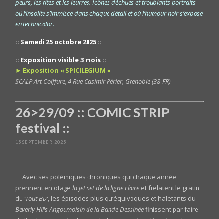
peurs, les rites et les leurres. Icônes déchues et troublants portraits
où l’insolite s’immisce dans chaque détail et où l’humour noir s’expose
en technicolor.
:: Samedi 25 octobre 2025 ::
:: Exposition visible 3 mois ::
► Exposition « SPICILEGIUM »
SCALP Art-Coiffure, 4 Rue Casimir Périer, Grenoble (38-FR)
26>29/09 :: COMIC STRIP
festival ::
15 SEPTEMBER 2025
Avec ses polémiques chroniques qui chaque année
prennent en otage
la jet set de la ligne claire
et frelatent le gratin
du
‘Tout BD’
, les épisodes plus qu’équivoques et haletants du
Beverly Hills Angoumoisin de la Bande Dessinée
finissent par faire