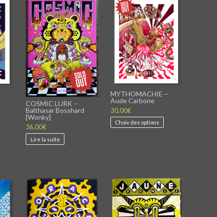
MYTHOMACHIE –
Aude Carbone
COSMIC LURK –
Balthasar Bosshard
30,00
€
[Wonky]
Ce
Choix des options
36,00
€
produit
a
Lire la suite
plusieurs
variations.
Les
options
peuvent
être
choisies
sur
la