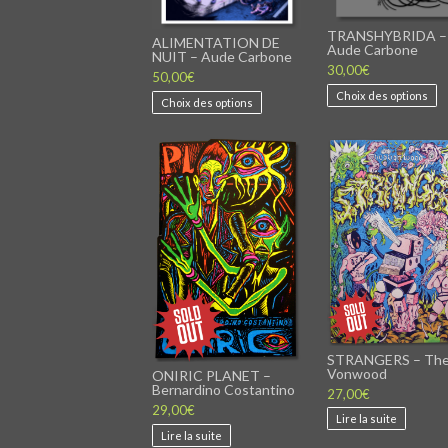
TRANSHYBRIDA –
ALIMENTATION DE
Aude Carbone
NUIT – Aude Carbone
30,00
€
50,00
€
Ce
Choix des options
Choix des options
p
produit
a
p
plusieurs
v
variations.
Les
o
options
peuvent
ê
être
c
choisies
s
sur
l
la
page
du
p
produit
STRANGERS – Th
Vonwood
ONIRIC PLANET –
Bernardino Costantino
27,00
€
29,00
€
Lire la suite
Lire la suite