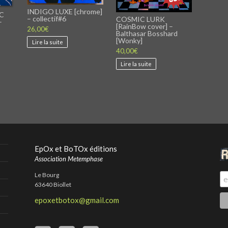
INDIGO LUXE [chrome]
C
– collectif#6
COSMIC LURK
–
[RainBow cover] –
26,00
€
Balthasar Bosshard
[Wonky]
Lire la suite
40,00
€
Lire la suite
EpOx et BoTOx éditions
Association Metemphase
Le Bourg
63640 Biollet
epoxetbotox@gmail.com