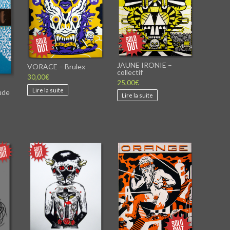
page
du
produit
JAUNE IRONIE –
VORACE – Brulex
collectif
30,00
€
25,00
€
Lire la suite
ude
Lire la suite