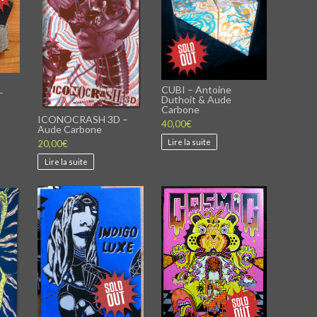
CUBI – Antoine
–
Duthoit & Aude
Carbone
ICONOCRASH 3D –
40,00
€
Aude Carbone
Lire la suite
20,00
€
Lire la suite