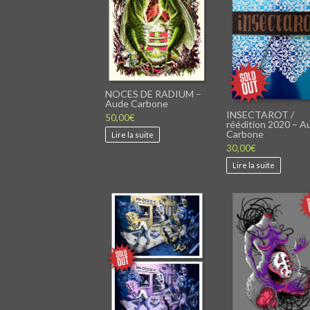
NOCES DE RADIUM –
Aude Carbone
INSECTAROT /
50,00
€
réédition 2020 – A
Carbone
Lire la suite
30,00
€
Lire la suite