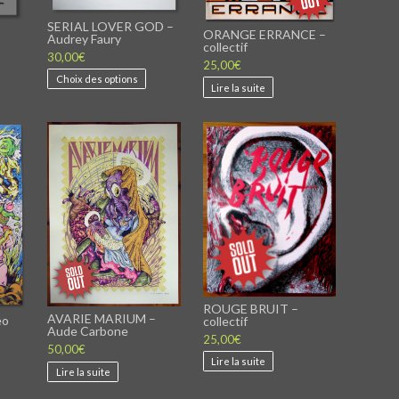
SERIAL LOVER GOD –
ORANGE ERRANCE –
Audrey Faury
collectif
30,00
€
25,00
€
Ce
Ce
Choix des options
Lire la suite
produit
roduit
a
a
plusieurs
lusieurs
variations.
ariations.
Les
Les
options
ptions
peuvent
peuvent
être
tre
choisies
hoisies
sur
ur
la
a
page
page
du
du
produit
roduit
ROUGE BRUIT –
AVARIE MARIUM –
eo
collectif
Aude Carbone
25,00
€
50,00
€
Lire la suite
Lire la suite