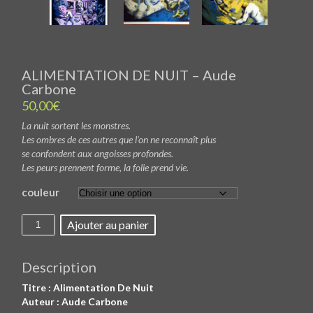
ALIMENTATION DE NUIT – Aude
Carbone
50,00
€
La nuit sortent les monstres.
Les ombres de ces autres que l’on ne reconnaît plus
se confondent aux angoisses profondes.
Les peurs prennent forme, la folie prend vie.
couleur
quantité
Ajouter au panier
de
ALIMENTATION
DE
NUIT
Description
-
Aude
Titre : Alimentation De Nuit
Carbone
Auteur : Aude Carbone