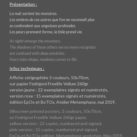
Présentation :
La nuit sortent les monstres.
Les ombres de ces autres que l’on ne reconnaît plus
se confondent aux angoisses profondes.
Les peurs prennent forme, la folie prend vie.
At night emerge the monsters.
The shadows of those others we no more recognize
are confused with deep anxieties.
Fears take shape, madness comes to life.
Infos techniques :
Affiche sérigraphiée 3 couleurs, 50x70cm,
sur papier Fedrigoni Freelife Vellum 260gr
version jaune : 22 exemplaires signés et numérotés,
version rose : 15 exemplaires signés et numérotés,
édition EpOx et BoTOx, Atelier Metemphase, mai 2019.
Silkscreen printed posters, 3 coulours, 50x70cm,
on Fedrigoni Freelife Vellum 260gr paper,
yellow version : 22 copies, numbered and signed,
pink version : 15 copies, numbered and signed,
EpOx et BoTOx edition, Metemphase workshop, May 2019.