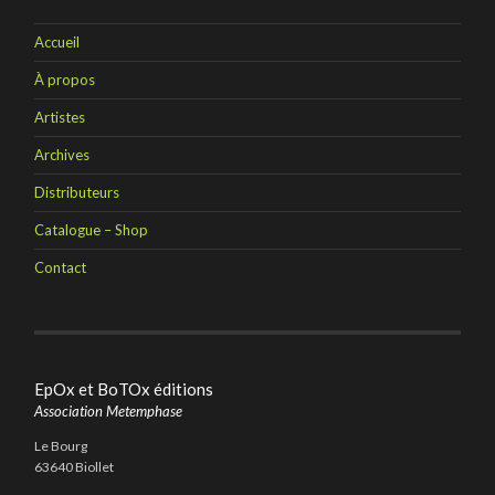
Accueil
À propos
Artistes
Archives
Distributeurs
Catalogue – Shop
Contact
EpOx et BoTOx éditions
Association Metemphase
Le Bourg
63640 Biollet