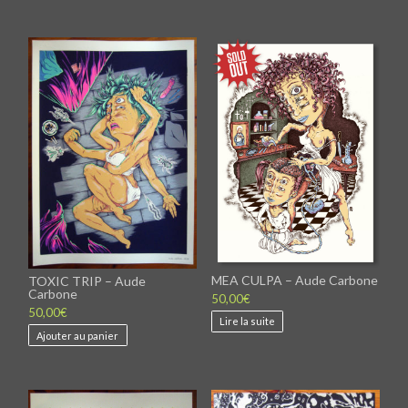
a
plusieurs
variations.
Les
options
peuvent
être
choisies
sur
la
page
du
produit
MEA CULPA – Aude Carbone
TOXIC TRIP – Aude
Carbone
50,00
€
50,00
€
Lire la suite
Ajouter au panier