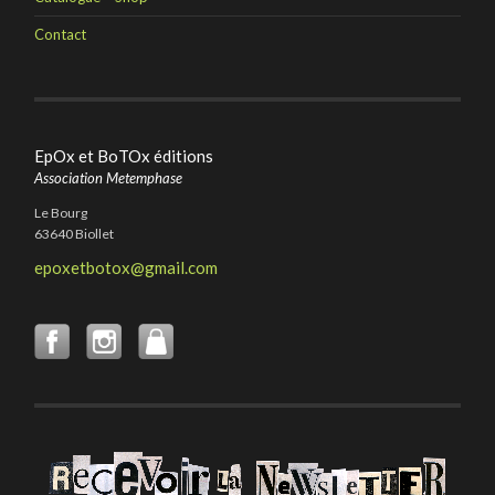
Contact
EpOx et BoTOx éditions
Association Metemphase
Le Bourg
63640 Biollet
epoxetbotox@gmail.com