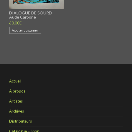
DIALOGUE DE SOURD –
Aude Carbone
60,00
€
Ajouter au panier
Accueil
À propos
Artistes
Archives
Distributeurs
Catalogue – Shop