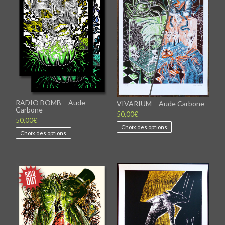
RADIO BOMB – Aude
VIVARIUM – Aude Carbone
Carbone
50,00
€
50,00
€
Ce
Choix des options
Ce
produit
Choix des options
produit
a
a
plusieurs
plusieurs
variations.
variations.
Les
Les
options
options
peuvent
peuvent
être
être
choisies
choisies
sur
sur
la
la
page
page
du