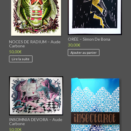
du
produit
produit
ORÉE – Simon De Bona
NOCES DE RADIUM – Aude
30,00
€
Carbone
50,00
€
Ajouter au panier
Lire la suite
INSOMNIA DEVORA – Aude
Carbone
50,00
€