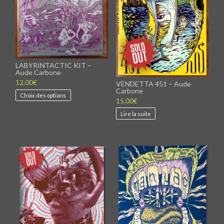
LABYRINTACTIC KIT –
Aude Carbone
12,00
€
VENDETTA 451 – Aude
Carbone
Ce
Choix des options
produit
15,00
€
a
Lire la suite
plusieurs
variations.
Les
options
peuvent
être
choisies
sur
la
page
du
produit