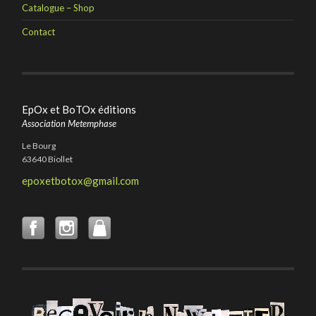
Catalogue – Shop
Contact
EpOx et BoTOx éditions
Association Metemphase
Le Bourg
63640 Biollet
epoxetbotox@gmail.com