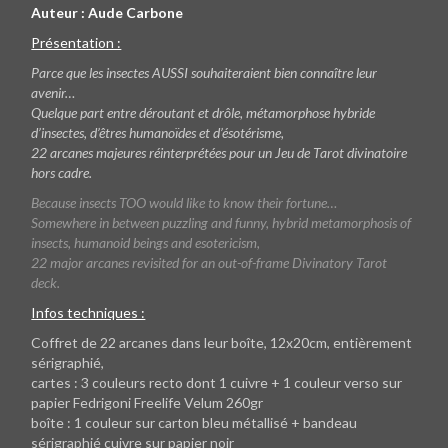
Auteur : Aude Carbone
Présentation :
Parce que les insectes AUSSI souhaiteraient bien connaître leur
avenir…
Quelque part entre déroutant et drôle, métamorphose hybride
d’insectes, d’êtres humanoïdes et d’ésotérisme,
22 arcanes majeures réinterprétées pour un Jeu de Tarot divinatoire
hors cadre.
Because insects TOO would like to know their fortune…
Somewhere in between puzzling and funny, hybrid metamorphosis of
insects, humanoid beings and esotericism,
22 major arcanes revisited for an out-of-frame Divinatory Tarot
deck.
Infos techniques :
Coffret de 22 arcanes dans leur boîte, 12x20cm, entièrement
sérigraphié,
cartes : 3 couleurs recto dont 1 cuivre + 1 couleur verso sur
papier Fedrigoni Freelife Velum 260gr
boîte : 1 couleur sur carton bleu métallisé + bandeau
sérigraphié cuivre sur papier noir