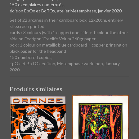
150 exemplaires numérotés,
édition EpOx et BoTOx, atelier Metemphase, janvier 2020.
Set of 22 arcanes in their cardboard box, 12x20cm,
entirely
silkscreen printed
cards : 3 colours (with 1 copper) one side + 1 colour the other
side on Fedrigoni Freelife Velum 260gr paper
box : 1 colour on metallic blue cardboard + copper printing on
black paper for the headband
150 numbered copies,
EpOx et BoTOx edition, Metemphase workshop, January
2020.
Produits similaires