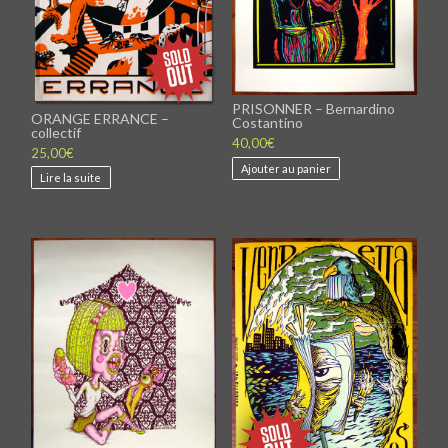
PRISONNER – Bernardino
ORANGE ERRANCE –
Costantino
collectif
40,00
€
25,00
€
Ajouter au panier
Lire la suite