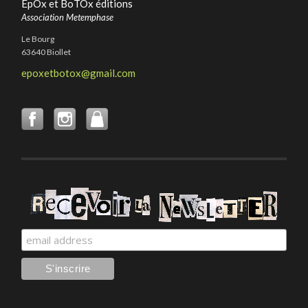
EpOx et BoTOx éditions
Association Metemphase
Le Bourg
63640 Biollet
epoxetbotox@gmail.com