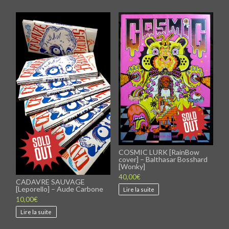
COSMIC LURK [RainBow
cover] – Balthasar Bosshard
[Wonky]
40,00
€
CADAVRE SAUVAGE
[Leporello] – Aude Carbone
Lire la suite
10,00
€
Lire la suite