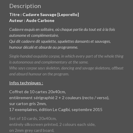
Description
Titre : Cadavre Sauvage [Leporello]
Auteur : Aude Carbone
Cadavre exquis en solitaire, où chaque partie du tout est à la fois
autonome et complémentaire.
Qui dit cadavre dit squelette, squelettes dansants et sauvages,
humour décalé et absurde au programme.
Single-handed exquisite corpse, in which every part of the whole thing
is autonomous and complementary at the same.
Who says corpse says skeleton, dancing and savage skeletons, offbeat
and absurd humour on the program.
Infos techniques :
Coffret de 10 cartes 20x40cm,
entièrement sérigraphié 2 + 2 couleurs (recto / verso),
sur carton gris 2mm,
17 exemplaires, édition Le Cagibi, septembre 2015
Set of 10 cards, 20x40cm,
entirely silkscreen printed, 2 colours each side,
on 2mm grey card board,