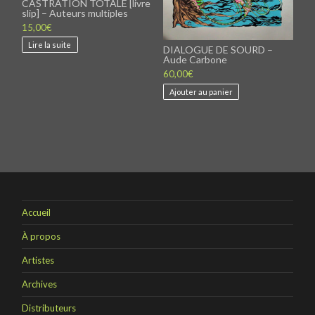
CASTRATION TOTALE [livre
slip] – Auteurs multiples
15,00
€
Lire la suite
DIALOGUE DE SOURD –
Aude Carbone
60,00
€
Ajouter au panier
Accueil
À propos
Artistes
Archives
Distributeurs