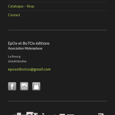
Catalogue – Shop
Contact
EpOx et BoTOx éditions
Association Metemphase
Le Bourg
63640 Biollet
epoxetbotox@gmail.com