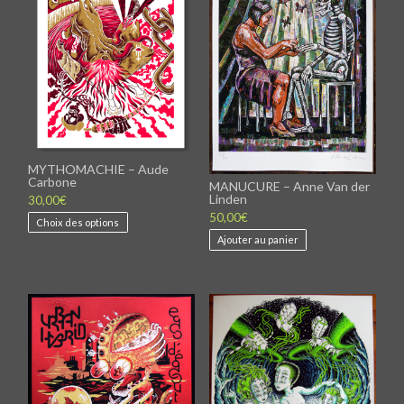
MYTHOMACHIE – Aude
Carbone
MANUCURE – Anne Van der
Linden
30,00
€
Ce
50,00
€
Choix des options
produit
Ajouter au panier
a
plusieurs
variations.
Les
options
peuvent
être
choisies
sur
la
page
du