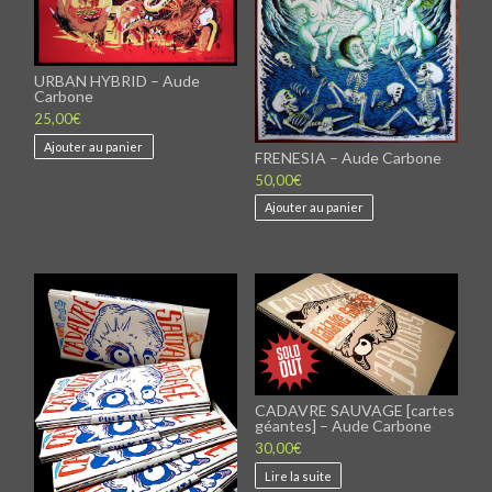
produit
URBAN HYBRID – Aude
Carbone
25,00
€
Ajouter au panier
FRENESIA – Aude Carbone
50,00
€
Ajouter au panier
CADAVRE SAUVAGE [cartes
géantes] – Aude Carbone
30,00
€
Lire la suite