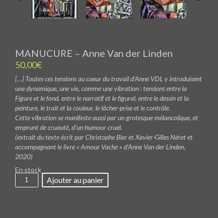
MANUCURE – Anne Van der Linden
50,00
€
[…] Toutes ces tensions au coeur du travail d’Anne VDL y introduisent
une dynamique, une vie, comme une vibration : tensions entre la
Figure et le fond, entre le narratif et le figural, entre le dessin et la
peinture, le trait et la couleur, le lâcher-prise et le contrôle.
Cette vibration se manifeste aussi par un grotesque mélancolique, et
emprunt de cruauté, d’un humour cruel.
(extrait du texte écrit par Christophe Bier et Xavier-Gilles Néret et
accompagnant le livre « Amour Vache » d’Anne Van der Linden,
2020)
En stock
quantité
Ajouter au panier
de
MANUCURE
-
Anne
Van