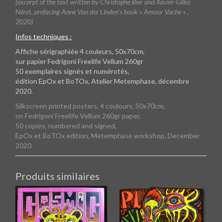
(excerpt of the text written by Christophe Bier and Xavier-Gilles
Néret, prefacing Anne Van der Linden’s book « Amour Vache « ,
2020)
Infos techniques :
Affiche sérigraphiée 4 couleurs, 50x70cm,
sur papier Fedrigoni Freelife Vellum 260gr
50 exemplaires signés et numérotés,
édition EpOx et BoTOx, Atelier Metemphase, décembre
2020.
Silkscreen printed posters, 4 coulours, 50x70cm,
on Fedrigoni Freelife Vellum 260gr paper,
50 copies, numbered and signed,
EpOx et BoTOx edition, Metemphase workshop, December
2020.
Produits similaires