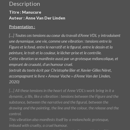
der
Description
Linden
Titre : Manucure
Auteur : Anne Van Der Linden
Présentation :
[…] Toutes ces tensions au coeur du travail d’Anne VDL y introduisent
une dynamique, une vie, comme une vibration : tensions entre la
Figure et le fond, entre le narratif et le figural, entre le dessin et la
peinture, le trait et la couleur, le lâcher-prise et le contrôle.
Cette vibration se manifeste aussi par un grotesque mélancolique, et
emprunt de cruauté, d’un humour cruel.
(extrait du texte écrit par Christophe Bier et Xavier-Gilles Néret,
accompagnant le livre « Amour Vache » d’Anne Van der Linden,
2020)
[…] All these tensions in the heart of Anne VDL’s work bring in it a
dynamic, a life, like a vibration : tensions between the Figure and the
substance, between the narrative and the figural, between the
drawing and the painting, the line and the colour, the release and the
control.
This vibration also manifests itself by a melancholic grotesque,
imbued with cruelty, a cruel humour.