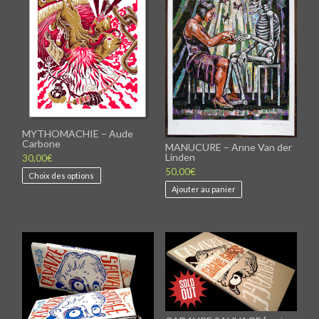
MYTHOMACHIE – Aude
Carbone
MANUCURE – Anne Van der
Linden
30,00
€
Ce
50,00
€
Choix des options
produit
Ajouter au panier
a
plusieurs
variations.
Les
options
peuvent
être
choisies
sur
la
page
du