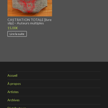
CASTRATION TOTALE [livre
slip] – Auteurs multiples
15,00
€
Lire la suite
Accueil
À propos
Artistes
Archives