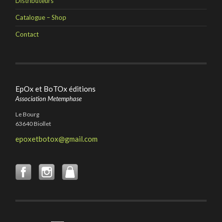
Distributeurs
Catalogue – Shop
Contact
EpOx et BoTOx éditions
Association Metemphase
Le Bourg
63640 Biollet
epoxetbotox@gmail.com