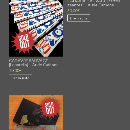
CADAVRE SAUVAGE [cartes
produit
géantes] – Aude Carbone
30,00
€
Lire la suite
CADAVRE SAUVAGE
[Leporello] – Aude Carbone
10,00
€
Lire la suite