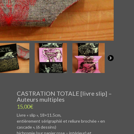
CASTRATION TOTALE [livre slip] –
Auteurs multiples
15,00
€
Livre « slip », 18×11.5cm,
entièrement sérigraphié et reliure brochée « en
cascade », (6 dessins)
bichromie (sur papier rose – intérieur) et