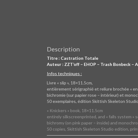
Description
Titre : Castration Totale
Auteur : ZZT’off – EHOP – Trash Bonbeck –
Infos techniques :
Livre « slip », 18×11.5cm,
entièrement sérigraphié et reliure brochée « en 
bichromie (sur papier rose – intérieur) et monoc
50 exemplaires, édition Skittish Skeleton Studi
« Knickers » book, 18×11.5cm
entirely silkscreenprinted, and « falls system » 
bichromy (on pink paper – inside) and monochrom
50 copies, Skittish Skeleton Studio edition, pr