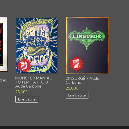
MONSTER MANIAC
L’INSURGÉ – Aude
tino
TOTEM TATTOO –
Carbone
Aude Carbone
21,00
€
25,00
€
Lire la suite
Lire la suite