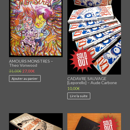
AMOURS MONSTRES –
Theo Vonwood
Le
Le
31,00
€
27,00
€
prix
prix
CADAVRE SAUVAGE
initial
actuel
Ajouter au panier
était :
est :
[Leporello] – Aude Carbone
31,00€.
27,00€.
10,00
€
Lire la suite