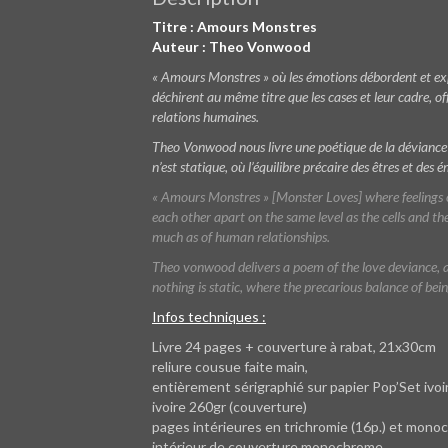
Titre : Amours Monstres
Auteur : Theo Vonwood
« Amours Monstres » où les émotions débordent et exp
déchirent au même titre que les cases et leur cadre, o
relations humaines.
Theo Vonwood nous livre une poétique de la déviance a
n’est statique, où l’équilibre précaire des êtres et d
« Amours Monstres » [Monster Loves] where feelings o
each other apart on the same level as the cells and the
much as of human relationships.
Theo vonwood delivers a poem of the love deviance, a
nothing is static, where the precarious balance of bei
Infos techniques :
Livre 24 pages + couverture à rabat, 21x30cm
reliure cousue faite main,
entièrement sérigraphié sur papier Pop’Set ivoir
ivoire 260gr (couverture)
pages intérieures en trichromie (16p.) et monoc
intérieur de couverture monochrome