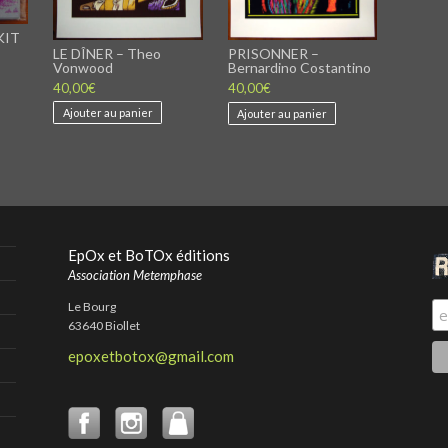
KIT
LE DÎNER – Theo
PRISONNER –
Vonwood
Bernardino Costantino
40,00
€
40,00
€
Ce
roduit
Ajouter au panier
Ajouter au panier
a
lusieurs
ariations.
Les
ptions
peuvent
tre
hoisies
EpOx et BoTOx éditions
ur
Association Metemphase
a
page
Le Bourg
du
63640 Biollet
roduit
epoxetbotox@gmail.com