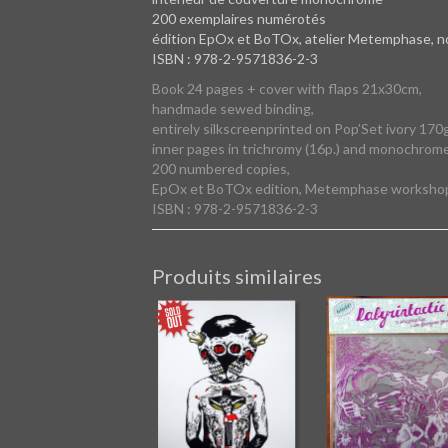
200 exemplaires numérotés
édition EpOx et BoTOx, atelier Metemphase, 
ISBN : 978-2-9571836-2-3
Book 24 pages + cover with flaps 21x30cm,
handmade sewed binding,
entirely silkscreenprinted on Pop’Set ivory 170g
inner pages in trichromy (16p.) and monochrome (
200 numbered copies,
EpOx et BoTOx edition, Metemphase worksho
ISBN : 978-2-9571836-2-3
Produits similaires