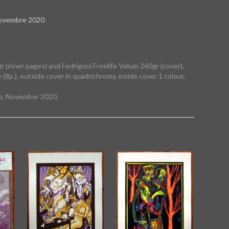
novembre 2020.
r (inner pages) and Fedrigoni Freelife Velum 260gr (cover),
8p.), outside cover in quadrichromy, inside cover 1 colour,
p, November 2020.