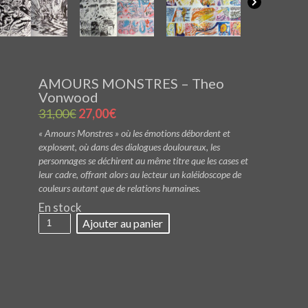
AMOURS MONSTRES – Theo
Vonwood
Le
Le
31,00
€
27,00
€
prix
prix
« Amours Monstres » où les émotions débordent et
initial
actuel
explosent, où dans des dialogues douloureux, les
était :
est :
personnages se déchirent au même titre que les cases et
31,00€.
27,00€.
leur cadre, offrant alors au lecteur un kaléidoscope de
couleurs autant que de relations humaines.
En stock
quantité
Ajouter au panier
de
AMOURS
MONSTRES
-
Theo
Vonwood