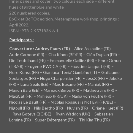
Inner pages and cover : two colours each side – different
hues of glitter blue and white
220 numbered copies,
EpOx et BoTOx edition, Metemphase workshop, printings :
April 2022.
ISBN : 978-2-9571836-6-1
Participants :
Couverture : Audrey Faury (FR)
– Alice Assouline (FR) –
Aude Carbone (FR) – Cha Kinon (BE/FR) – Cléo Duplan (FR) –
Die Teufelhand (FR) – Emmanuelle Gailliez (FR) – Emre Orhun
(TR/FR) – Eugène PWCCA (FR) – Faustine Jacquot (FR) –
Flore Kunst (FR) – Gianluca ‘Tenia’ Gambino (IT) – Guillaume
Soulatges (FR) – Hugo Charpentier (FR) – JessX (FR) – Jokoko
(FR) – Luna Seals (BE) – Maïc Baxane (FR) – Maniak (FR) –
Manon Bara (BE) – Margaux Bigou (FR) – Mathieu Jiro (FR) –
MaxiCat (FR) – Mimieux (FR/UK) – Nadia von Foutre (FR) –
Nicolas Le Bault (FR) – Nicolas Rossius is Not Evil (FR/BE) –
Nigoull (FR) – Nils Bertho (FR) – Nuvish (FR) – Oriane Huet (FR)
– Raya Boteva (BG/BE) – Ryan Waddon (UK) – Sebastien
Loraine (FR) – Super Détergent (FR) – Thi Kim Thu (FR)