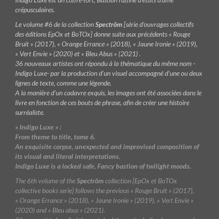
crépusculaires.
Le volume #6 de la collection
Spectrôm
[série d’ouvrages collectifs
des éditions EpOx et BoTOx] donne suite aux précédents « Rouge
Bruit » (2017), « Orange Errance » (2018), « Jaune Ironie » (2019),
« Vert Envie » (2020) et « Bleu Abus » (2021) .
36 nouveaux artistes ont répondu à la thématique du même nom -
Indigo Luxe- par la production d’un visuel accompagné d’une ou deux
lignes de texte, comme une légende.
A la manière d’un cadavre exquis, les images ont été associées dans le
livre en fonction de ces bouts de phrase, afin de créer une histoire
surréaliste.
« Indigo Luxe » :
From theme to title, tome 6.
An exquisite corpse, unexpected and improvised composition
of
its visual and literal interpretations.
Indigo Luxe is a locked safe, Fancy bastion of twilight moods.
The 6th volume of the
Spectrôm
collection [EpOx et BoTOx
collective books serie] follows the previous « Rouge Bruit » (2017),
«
Orange Errance » (2018), « Jaune Ironie » (2019), « Vert Envie »
(2020) and « Bleu abus » (2021)
.