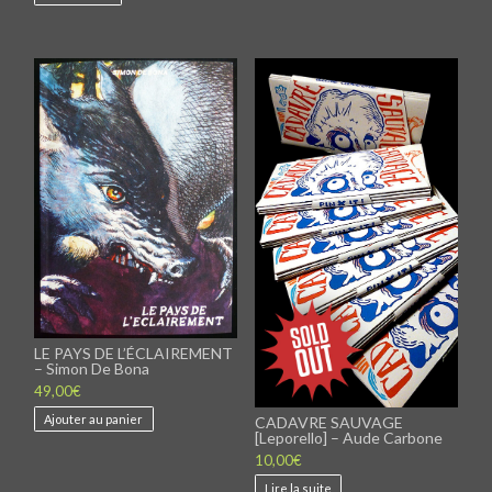
choisies
sur
la
page
du
produit
LE PAYS DE L’ÉCLAIREMENT
– Simon De Bona
49,00
€
Ajouter au panier
CADAVRE SAUVAGE
[Leporello] – Aude Carbone
10,00
€
Lire la suite