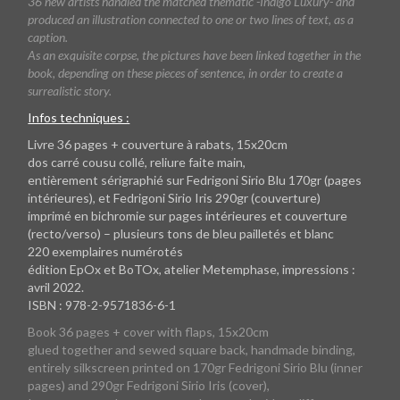
36 new artists handled the matched thematic -Indigo Luxury- and
produced an illustration connected to one or two lines of text, as a
caption.
As an exquisite corpse, the pictures have been linked together in the
book, depending on these pieces of sentence, in order to create a
surrealistic story.
Infos techniques :
Livre 36 pages + couverture à rabats, 15x20cm
dos carré cousu collé, reliure faite main,
entièrement sérigraphié sur Fedrigoni Sirio Blu 170gr (pages
intérieures), et Fedrigoni Sirio Iris 290gr (couverture)
imprimé en bichromie sur pages intérieures et couverture
(recto/verso) – plusieurs tons de bleu pailletés et blanc
220 exemplaires numérotés
édition EpOx et BoTOx, atelier Metemphase, impressions :
avril 2022.
ISBN : 978-2-9571836-6-1
Book 36 pages + cover with flaps, 15x20cm
glued together and sewed square back, handmade binding,
entirely silkscreen printed on 170gr Fedrigoni Sirio Blu (inner
pages) and 290gr Fedrigoni Sirio Iris (cover),