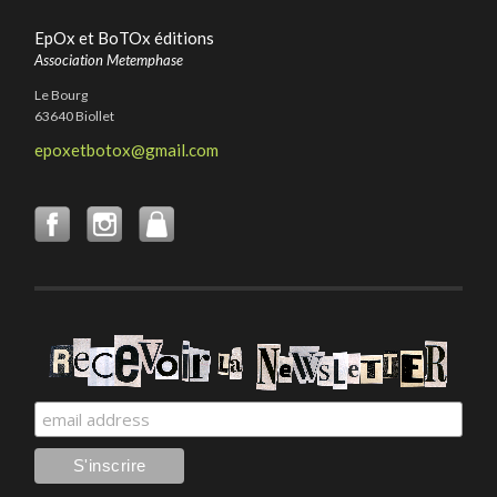
EpOx et BoTOx éditions
Association Metemphase
Le Bourg
63640 Biollet
epoxetbotox@gmail.com