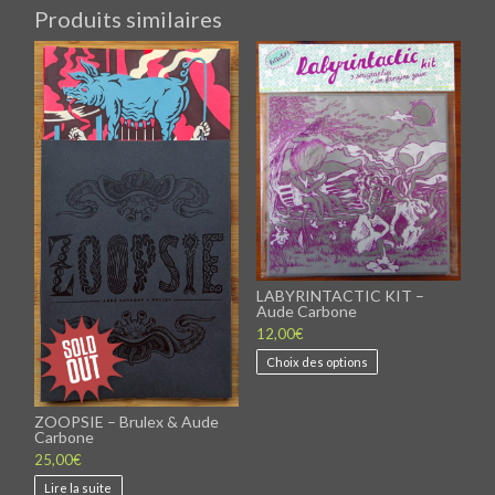
Produits similaires
LABYRINTACTIC KIT –
Aude Carbone
12,00
€
Ce
Choix des options
produit
a
plusieurs
variations.
ZOOPSIE – Brulex & Aude
Carbone
Les
options
25,00
€
peuvent
être
Lire la suite