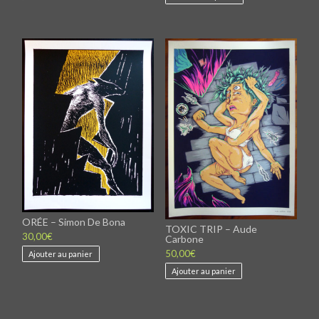
produit
a
plusieurs
variations.
Les
options
peuvent
être
choisies
sur
la
page
du
produit
ORÉE – Simon De Bona
TOXIC TRIP – Aude
30,00
€
Carbone
50,00
€
Ajouter au panier
Ajouter au panier