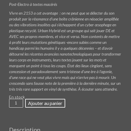
Post-Electro à textes macérés
Vivre en 2153 a cet avantage : on ne peut que se délecter du son
produit par la résonance d’une boîte crânienne en néoacier amplifiée
ou des vibrations insolites qui s’échappent d’un cyber œsophage en
plastique recyclé. Urban Hybrid est un groupe qui sait jouer DE et
AVEC ses propres membres, et vice et versa. Non contents de mettre
à profit leurs mutations génétiques -encore subies comme un
handicap parmi les humains il y a quelques décennies – et d’avoir
détourné les récentes avancées nanotechnologiques pour transformer
leurs corps en instruments, leurs textes jouent sur les mots et
marquent un point à tous les coups. État des lieux cinglant, sans
concession et paradoxalement sans tristesse d’une ère à l’agonie,
d’une race qui ne veut plus vivre mais qui n’arrive pas à mourir. Un
crescendo sans fausse note de la première à la dernière minute, sur un
très très rare support en vinyl de synthèse. À écouter sans attendre.
En stock
quantité
Ajouter au panier
de
URBAN
HYBRID
-
Aude
Carbone
Description