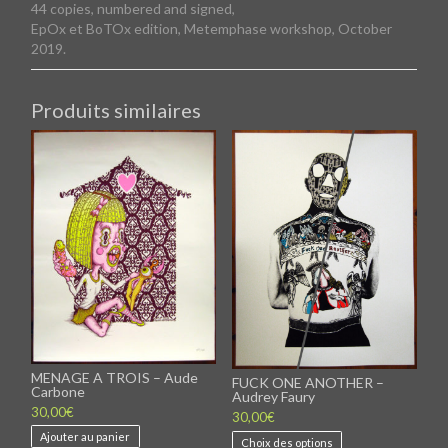
44 copies, numbered and signed,
EpOx et BoTOx edition, Metemphase workshop, October
2019.
Produits similaires
MENAGE A TROIS – Aude
FUCK ONE ANOTHER –
Carbone
Audrey Faury
30,00
€
30,00
€
Ce
Ajouter au panier
Choix des options