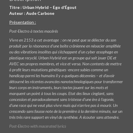
Titre : Urban Hybrid – Ego d’Égout
Auteur : Aude Carbone
Présentation :
Post-Electro à textes macérés
Vivre en 2153 a cet avantage : on ne peut que se délecter du son
produit par la résonance d’une boîte crânienne en néoacier amplifiée
ou des vibrations insolites qui s’échappent d’un cyber œsophage en
plastique recyclé. Urban Hybrid est un groupe qui sait jouer DE et
AVEC ses propres membres, et vice et versa. Non contents de mettre
à profit leurs mutations génétiques -encore subies comme un
handicap parmi les humains il y a quelques décennies – et d’avoir
détourné les récentes avancées nanotechnologiques pour transformer
leurs corps en instruments, leurs textes jouent sur les mots et
marquent un point à tous les coups. Etat des lieux cinglant, sans
concession et paradoxalement sans tristesse d’une ère à l’agonie,
d’une race qui ne veut plus vivre mais qui n’arrive pas à mourir. Un
crescendo sans fausse note de la première à la dernière minute, sur un
très très rare support en vinyl de synthèse. A écouter sans attendre.
Post-Electro with macerated lyrics