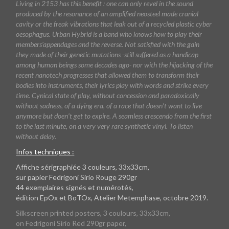
Living in 2153 has this benefit : one can only revel in the sound
produced by the resonance of an amplified neosteel made cranial
cavity or the freak vibrations that leak out of a recycled plastic cyber
oesophagus. Urban Hybrid is a band who knows how to play their
members’appendages and the reverse. Not satisfied with the gain
they made of their genetic mutations -still suffered as a handicap
among human beings some decades ago- nor with the hijacking of the
recent nanotech progresses that allowed them to transform their
bodies into instruments, their lyrics play with words and strike every
time. Cynical state of play, without concession and paradoxically
without sadness, of a dying era, of a race that doesn’t want to live
anymore but doen’t get to expire. A seamless crescendo from the first
to the last minute, on a very very rare synthetic vinyl. To listen
without delay.
Infos techniques :
Affiche sérigraphiée 3 couleurs, 33x33cm,
sur papier Fedrigoni Sirio Rouge 290gr
44 exemplaires signés et numérotés,
édition EpOx et BoTOx, Atelier Metemphase, octobre 2019.
Silkscreen printed posters, 3 coulours, 33x33cm,
on Fedrigoni Sirio Red 290gr paper,