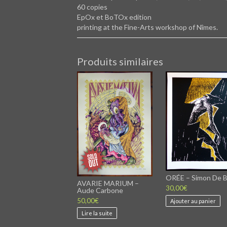
60 copies
EpOx et BoTOx edition
printing at the Fine-Arts workshop of Nîmes.
Produits similaires
ORÉE – Simon De 
AVARIE MARIUM –
30,00
€
Aude Carbone
50,00
€
Ajouter au panier
Lire la suite