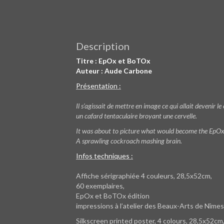
Description
Titre : EpOx et BoTOx
Auteur : Aude Carbone
Présentation :
Il s’agissait de mettre en image ce qui allait devenir 
un cafard tentaculaire broyant une cervelle.
It was about to picture what would become the EpOx 
A sprawling cockroach mashing brain.
Infos techniques :
Affiche sérigraphiée 4 couleurs, 28,5x52cm,
60 exemplaires,
EpOx et BoTOx édition
impressions à l’atelier des Beaux-Arts de Nîmes
Silkscreen printed poster, 4 colours, 28,5x52cm