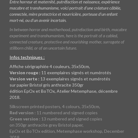
Entre horreur et maternité, putréfaction et naissance, expérience
macabre et transhumanisme, voici portrait d’une créature câblée,
connectée, mère protectrice et nourricière, porteuse d’un enfant
mort-né, ou d’un avenir incertain.
In between horror and motherhood, putrefaction and birth, macabre
experiment and transhumanism, here is the portrait of a cabled,
connected creature, protective and nourishing mother, surrogate of
stillborn child, or of an uncertain future.
Infos techniques :
Affiche sérigraphiée 4 couleurs, 35x50cm,
Version rouge :
11 exemplaires signés et numérotés
Version verte :
13 exemplaires signés et numérotés
sur papier Bristol gris anthracite 350gr
édition EpOx et BoTOx, Atelier Metemphase, décembre
2018.
Silkscreen printed posters, 4 colours, 35x50cm,
Red version :
11 numbered and signed copies
Green version :
13 numbered and signed copies
on 350gr anthracite grey Bristol paper,
EpOx et BoTOx edition, Metemphase workshop, December
2018.