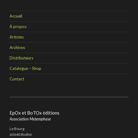
Accueil
À propos
Artistes
Archives
Distributeurs
Catalogue – Shop
Contact
EpOx et BoTOx éditions
Association Metemphase
Le Bourg
63640 Biollet