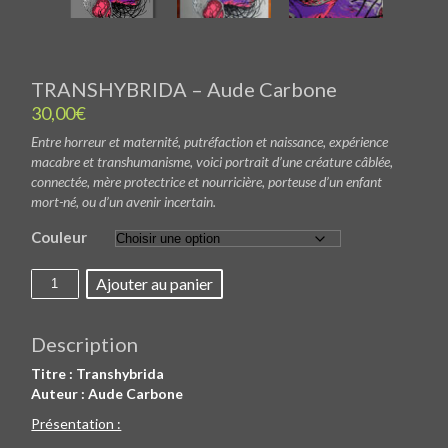
TRANSHYBRIDA – Aude Carbone
30,00
€
Entre horreur et maternité, putréfaction et naissance, expérience
macabre et transhumanisme, voici portrait d’une créature câblée,
connectée, mère protectrice et nourricière, porteuse d’un enfant
mort-né, ou d’un avenir incertain.
Couleur
quantité
Ajouter au panier
de
TRANSHYBRIDA
-
Aude
Description
Carbone
Titre : Transhybrida
Auteur : Aude Carbone
Présentation :