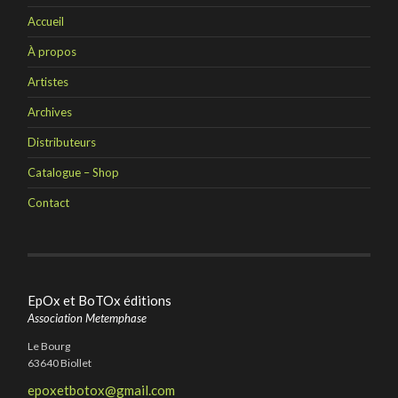
Accueil
À propos
Artistes
Archives
Distributeurs
Catalogue – Shop
Contact
EpOx et BoTOx éditions
Association Metemphase
Le Bourg
63640 Biollet
epoxetbotox@gmail.com