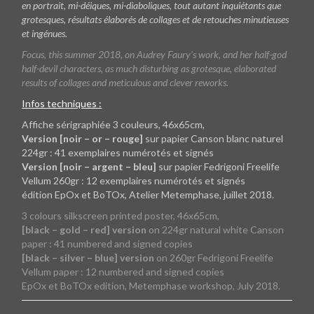
en portrait, mi-déiques, mi-diaboliques, tout autant inquiétants que
grotesques, résultats élaborés de collages et de retouches minutieuses
et ingénues.
Focus, this summer 2018, on Audrey Faury’s work, and her half-god
half-devil characters, as much disturbing as grotesque, elaborated
results of collages and meticulous and clever reworks.
Infos techniques :
Affiche sérigraphiée 3 couleurs, 46x65cm,
Version [noir – or – rouge]
sur papier Canson blanc naturel
224gr : 41 exemplaires numérotés et signés
Version [noir – argent – bleu]
sur papier Fedrigoni Freelife
Vellum 260gr : 12 exemplaires numérotés et signés
édition EpOx et BoTOx, Atelier Metemphase, juillet 2018.
3 colours silkscreen printed poster, 46x65cm,
[black – gold – red] version
on 224gr natural white Canson
paper : 41 numbered and signed copies
[black – silver – blue] version
on 260gr Fedrigoni Freelife
Vellum paper : 12 numbered and signed copies
EpOx et BoTOx edition, Metemphase workshop, July 2018.