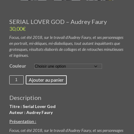
SERIAL LOVER GOD – Audrey Faury
30,00
€
Focus, cet été 2018, sur le travail d’Audrey Faury, et ses personnages
en portrait, mi-déiques, mi-diaboliques, tout autant inquiétants que
grotesques, résultats élaborés de collages et de retouches minutieuses
et ingénues.
Couleur
quantité
Ajouter au panier
de
SERIAL
LOVER
GOD
Description
-
Audrey
Titre : Serial Lover God
Faury
Auteur : Audrey Faury
Présentation :
Focus, cet été 2018, sur le travail d’Audrey Faury, et ses personnages