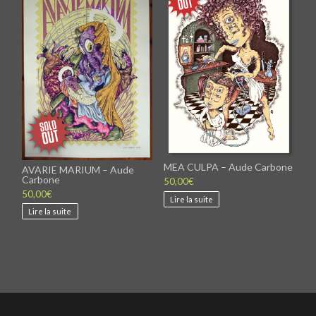
peuvent
être
choisies
sur
la
page
du
produit
MEA CULPA – Aude Carbone
AVARIE MARIUM – Aude
Carbone
50,00
€
50,00
€
Lire la suite
Lire la suite