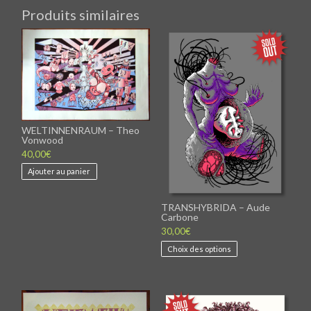
Produits similaires
WELTINNENRAUM – Theo
Vonwood
40,00
€
Ajouter au panier
TRANSHYBRIDA – Aude
Carbone
30,00
€
Ce
Choix des options
produit
a
plusieurs
variations.
Les
options