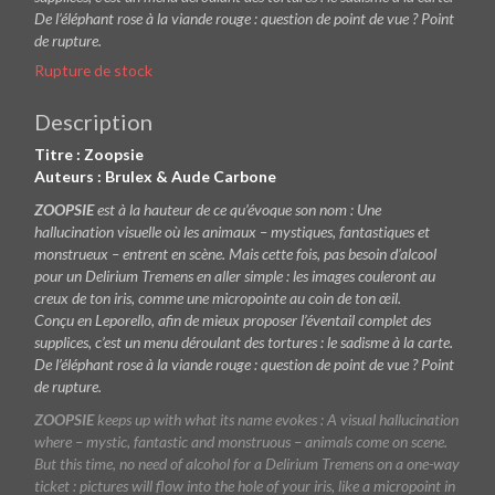
De l’éléphant rose à la viande rouge : question de point de vue ? Point
de rupture.
Rupture de stock
Description
Titre : Zoopsie
Auteurs : Brulex & Aude Carbone
ZOOPSIE
est à la hauteur de ce qu’évoque son nom : Une
hallucination visuelle où les animaux – mystiques, fantastiques et
monstrueux – entrent en scène. Mais cette fois, pas besoin d’alcool
pour un Delirium Tremens en aller simple : les images couleront au
creux de ton iris, comme une micropointe au coin de ton œil.
Conçu en Leporello, afin de mieux proposer l’éventail complet des
supplices, c’est un menu déroulant des tortures : le sadisme à la carte.
De l’éléphant rose à la viande rouge : question de point de vue ? Point
de rupture.
ZOOPSIE
keeps up with what its name evokes : A visual hallucination
where – mystic, fantastic and monstruous – animals come on scene.
But this time, no need of alcohol for a Delirium Tremens on a one-way
ticket : pictures will flow into the hole of your iris, like a micropoint in