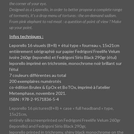
the corner of your eye.
Designed as a Leporello, in order to better propose a complete range
of torments, it’s a drop menu of tortures : the on-demand sadism.
From pink elephant to red meat : a question of point of view ? Make
up your point.
Infos techniques :
Leporello 16 visuels (8+8) + étui type « fourreau », 15x21cm
entièrement sérigraphié sur papier Fedrigoni Freelife Velum
ivoire 260gr (leporello) et Fedrigoni Sirio Black 290gr (étui)
leporello imprimé en trichromie, monochrome noir brillant sur
l’étui
7 couleurs différentes au total
200 exemplaires numérotés
co-édition Brulex & EpOx et BoTOx, imprimé à l’atelier
Metemphase, novembre 2021.
ISBN : 978-2-9571836-5-4
Leporello 16 pictures(8+8) + case « full headband » type,
15x21cm,
entirely silkscreenprinted on Fedrigoni Freelife Velum 260gr
(leporello) and Fedrigoni Sirio Black 290gr,
leporello printed in trichromy, shiny black monochrome on the