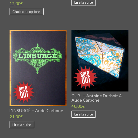
Lire la suite
12,00
€
Ce
Choix des options
produit
a
plusieurs
variations.
Les
options
peuvent
être
choisies
sur
la
page
du
produit
CUBI – Antoine Duthoit &
Aude Carbone
40,00
€
L’INSURGÉ – Aude Carbone
Lire la suite
21,00
€
Lire la suite