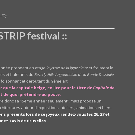
8-FR)
TRIP festival ::
année prennent en otage
la jet set de la ligne claire
et frelatent le
ues et haletants du
Beverly Hills Angoumoisin de la Bande Dessinée
 foisonnant et déroutant du 9ème art.
r que la capitale belge, en lice pour le titre de
Capitale de
nt de quoi prétendre au poste.
lèbre donc sa 15ème année “seulement”, mais propose un
chitectures autour d’expositions, ateliers, animations et bien-
ns présents lors de ce joyeux rendez-vous les 26, 27 et
r et Taxis de Bruxelles.