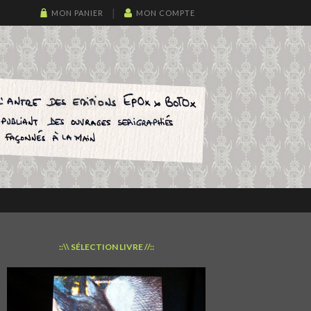
MON PANIER
MON COMPTE
::\\ SÉLECTION LIVRE //::