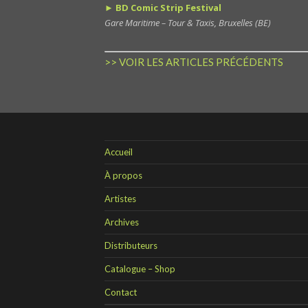
► BD Comic Strip Festival
Gare Maritime – Tour & Taxis, Bruxelles (BE)
>> VOIR LES ARTICLES PRÉCÉDENTS
Accueil
À propos
Artistes
Archives
Distributeurs
Catalogue – Shop
Contact