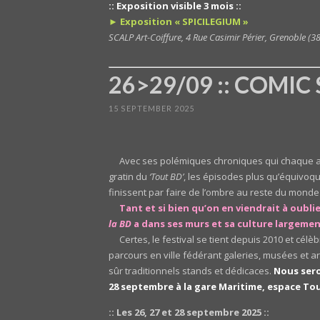
:: Exposition visible 3 mois ::
► Exposition « SPICILEGIUM »
SCALP Art-Coiffure, 4 Rue Casimir Périer, Grenoble (3
26>29/09 :: COMIC S
15 SEPTEMBER 2025
Avec ses polémiques chroniques qui chaque 
gratin du
‘Tout BD’
, les épisodes plus qu’équivoq
finissent par faire de l’ombre au reste du monde
Tant et si bien qu’on en viendrait à oublie
la BD
a dans ses murs et sa culture largeme
Certes, le festival se tient depuis 2010 et cé
parcours en ville fédérant galeries, musées et ar
sûr traditionnels stands et dédicaces.
Nous sero
28 septembre à la gare Maritime, espace Tou
:: Les 26, 27 et 28 septembre 2025 ::