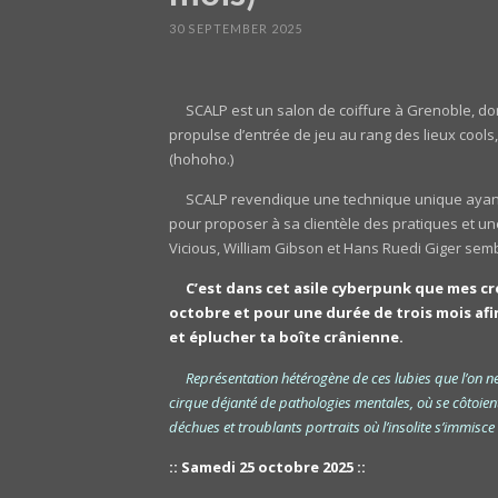
30 SEPTEMBER 2025
SCALP est un salon de coiffure à Grenoble, don
propulse d’entrée de jeu au rang des lieux cool
(hohoho.)
SCALP revendique une technique unique ayant d
pour proposer à sa clientèle des pratiques et un
Vicious, William Gibson et Hans Ruedi Giger semb
C’est dans cet asile cyberpunk que mes cr
octobre et pour une durée de trois mois afin
et éplucher ta boîte crânienne.
Représentation hétérogène de ces lubies que l’on n
cirque déjanté de pathologies mentales, où se côtoient 
déchues et troublants portraits où l’insolite s’immisc
:: Samedi 25 octobre 2025 ::