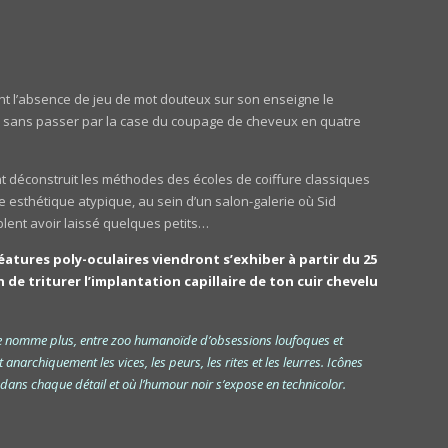
t l’absence de jeu de mot douteux sur son enseigne le
s, sans passer par la case du coupage de cheveux en quatre
éconstruit les méthodes des écoles de coiffure classiques
e esthétique atypique, au sein d’un salon-galerie où Sid
lent avoir laissé quelques petits…
éatures poly-oculaires viendront s’exhiber à partir du 25
 de triturer l’implantation capillaire de ton cuir chevelu
e nomme plus, entre zoo humanoïde d’obsessions loufoques et
anarchiquement les vices, les peurs, les rites et les leurres. Icônes
e dans chaque détail et où l’humour noir s’expose en technicolor.