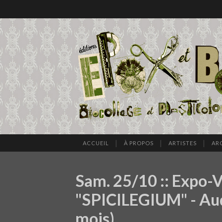
ACCUEIL
À PROPOS
ARTISTES
AR
Sam. 25/10 :: Expo-V
"SPICILEGIUM" - Aude
mois)