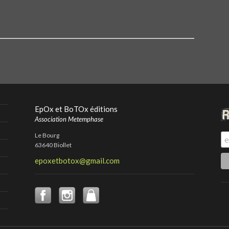
EpOx et BoTOx éditions
Association Metemphase
Le Bourg
63640 Biollet
epoxetbotox@gmail.com