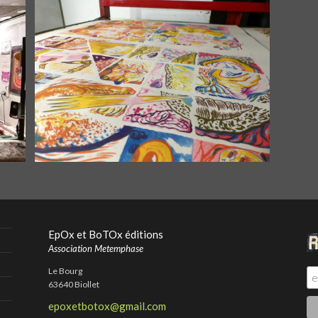
EpOx et BoTOx éditions
Association Metemphase
Le Bourg
63640 Biollet
epoxetbotox@gmail.com