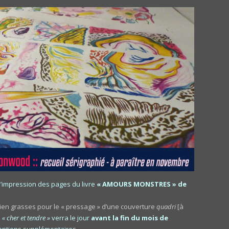
 l’impression des pages du livre
« AMOURS MONSTRES » de
bien grasses pour le « pressage » d’une couverture
quadri
[à
u
« cher et tendre »
verra le jour
avant la fin du mois de
entions supplémentaires…