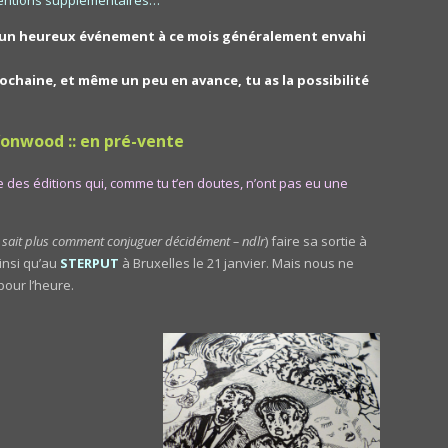
 un heureux événement à ce mois généralement envahi
prochaine, et même un peu en avance, tu as la possibilité
nwood :: en pré-vente
 des éditions qui, comme tu t’en doutes, n’ont pas eu une
 sait plus comment conjuguer décidément – ndlr
) faire sa sortie à
insi qu’au
STERPUT
à Bruxelles le 21 janvier. Mais nous ne
our l’heure.