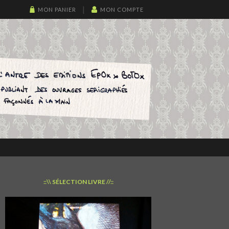
MON PANIER
MON COMPTE
::\\ SÉLECTION LIVRE //::