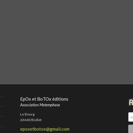
EpOx et BoTOx éditions
Association Metemphase
Le Bourg
63640 Biollet
epoxetbotox@gmail.com