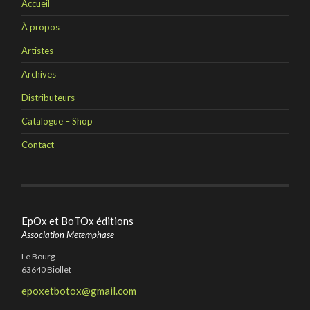
Accueil
page
du
produit
À propos
Artistes
Archives
Distributeurs
Catalogue – Shop
Contact
EpOx et BoTOx éditions
Association Metemphase
Le Bourg
63640 Biollet
epoxetbotox@gmail.com