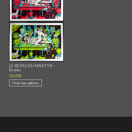
LE REPAS DU MARTYR –
Brulex
50,00
€
Ce
Choix des options
produit
a
plusieurs
variations.
Les
options
peuvent
être
choisies
sur
la