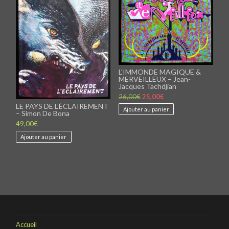
L’IMMONDE MAGIQUE &
MERVEILLEUX – Jean-
Jacques Tachdjian
Le
Le
26,00
€
25,00
€
prix
prix
LE PAYS DE L’ÉCLAIREMENT
initial
actuel
Ajouter au panier
– Simon De Bona
était :
est :
26,00€.
25,00€.
49,00
€
Ajouter au panier
Accueil