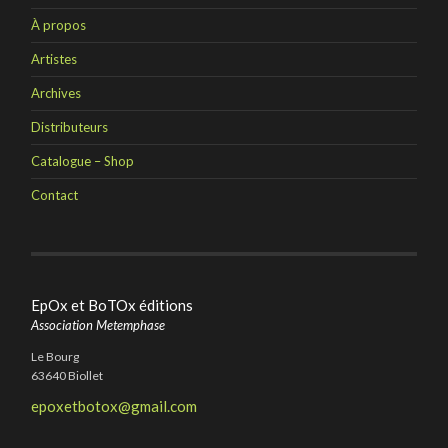
À propos
Artistes
Archives
Distributeurs
Catalogue – Shop
Contact
EpOx et BoTOx éditions
Association Metemphase
Le Bourg
63640 Biollet
epoxetbotox@gmail.com