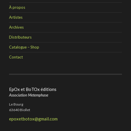
À propos
Artistes
Archives
Distributeurs
Catalogue – Shop
Contact
EpOx et BoTOx éditions
Association Metemphase
Le Bourg
63640 Biollet
epoxetbotox@gmail.com