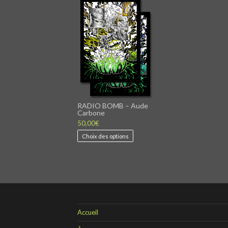
RADIO BOMB – Aude
Carbone
50,00
€
Ce
Choix des options
produit
a
plusieurs
variations.
Les
options
peuvent
être
Accueil
choisies
sur