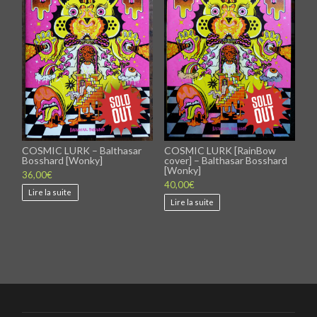
COSMIC LURK – Balthasar
COSMIC LURK [RainBow
Bosshard [Wonky]
cover] – Balthasar Bosshard
[Wonky]
36,00
€
40,00
€
Lire la suite
Lire la suite