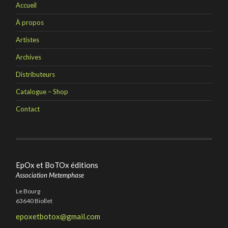
Accueil
À propos
Artistes
Archives
Distributeurs
Catalogue – Shop
Contact
EpOx et BoTOx éditions
Association Metemphase
Le Bourg
63640 Biollet
epoxetbotox@gmail.com