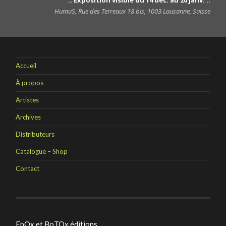
HumuS, Rue des Terreaux 18 bis, 1003 Lausanne, Suisse
Accueil
À propos
Artistes
Archives
Distributeurs
Catalogue – Shop
Contact
EpOx et BoTOx éditions