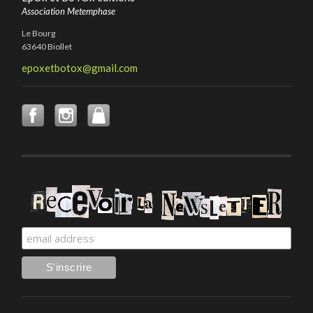
Association Metemphase
Le Bourg
63640 Biollet
epoxetbotox@gmail.com