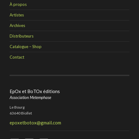
À propos
Artistes
Archives
Distributeurs
Catalogue – Shop
Contact
EpOx et BoTOx éditions
Association Metemphase
Le Bourg
63640 Biollet
epoxetbotox@gmail.com