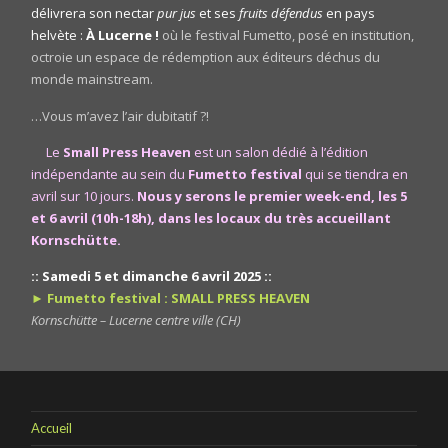
délivrera son nectar
pur jus
et ses
fruits défendus
en pays
helvète :
À Lucerne !
où le festival Fumetto, posé en institution,
octroie un espace de rédemption aux éditeurs déchus du
monde mainstream.
…Vous m’avez l’air dubitatif ?!
Le
Small Press Heaven
est un salon dédié à l’édition
indépendante au sein du
Fumetto festival
qui se tiendra en
avril sur 10 jours.
Nous y serons le premier week-end, les 5
et 6 avril (10h-18h), dans les locaux du très accueillant
Kornschütte.
:: Samedi 5 et dimanche 6 avril 2025 ::
► Fumetto festival : SMALL PRESS HEAVEN
Kornschütte – Lucerne centre ville (CH)
Accueil