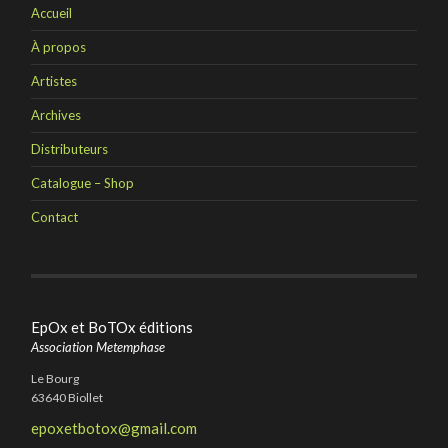
Accueil
À propos
Artistes
Archives
Distributeurs
Catalogue – Shop
Contact
EpOx et BoTOx éditions
Association Metemphase
Le Bourg
63640 Biollet
epoxetbotox@gmail.com