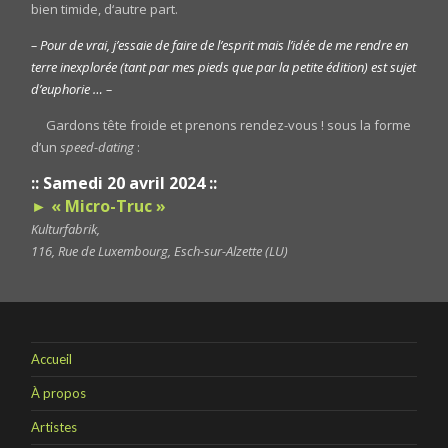
bien timide, d‘autre part.
– Pour de vrai, j’essaie de faire de l’esprit mais l’idée de me rendre en
terre inexplorée (tant par mes pieds que par la petite édition) est sujet
d’euphorie … –
Gardons tête froide et prenons rendez-vous ! sous la forme
d’un
speed-dating
:
:: Samedi 20 avril 2024 ::
► « Micro-Truc »
Kulturfabrik,
116, Rue de Luxembourg, Esch-sur-Alzette (LU)
Accueil
À propos
Artistes