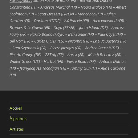
Participants :
Simon Fusté de Bona (FR) – Bernardino Duccio
Constantino (IT) – Andreas Marchal (FR) – Nours Maloso (FR) – Albert
Foolmoon (FR) – Scott Dessert (FR/EN) – Monchoco (FR) – Julien
Gardon (FR) – Darkam (IT/DE) – A4 Putevie (FR) – theo vonwood (FR) –
Brumes & Le Gueux (FR) – Soya (ES/FR) – Janta Island (DE) – Audrey
Faury (FR) – Pakito Bolino (FR/JP) – Ben Sanair (FR) – Paul Cayet (FR) –
Bill Noir (FR) – Carles G.O’D. (ES) – Nicomix (FR) – Le Duc Bastard (FR)
– Sam Szymanski (FR) – Pierre Jarriges (FR) – Andrea Rausch (DE) –
Piet du Congo (BE) – ZZT’off (FR) – Aurex (FR) – Mehdi Beneitez (FR) –
Walter Gross (US) – Herbot (FR) – Pierre Bolide (FR) – Antoine Duthoit
(FR) – Jean-Jacques Tachdjian (FR) – Tommy Gun (IT) – Aude Carbone
(FR)
Accueil
À propos
Artistes