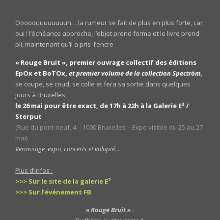
Ooooouuuuuuuuh… la rumeur se fait de plus en plus forte, car
oui ! l’échéance approche, l’objet prend forme et le livre prend
pli, maintenant qu’il a pris l’encre
« Rouge Bruit », premier ouvrage collectif des éditions
EpOx et BoTOx,
et premier volume de la collection Spectrôm
,
se coupe, se coud, se colle et fera sa sortie dans quelques
jours à Bruxelles,
le 26 mai pour être exact, de 17h à 22h à la Galerie E² /
Sterput
(Rue du pont-neuf, 4 – 1000 Bruxelles – Expo visible du 25 au 27
mai)
Vernissage, expo, concerts et volupté…
Plus d’infos :
>>> Sur le site de la galerie E²
>>> Sur l’événement FB
« Rouge Bruit » :