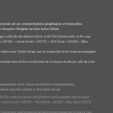
ovisée de ses interprétations graphiques et textuelles.
 résoudre l’énigme ou bien boire l’élixir.
ges collectifs des éditions EpOx et BoTOx] donne suite -et fin- aux
 (2018), « Jaune Ironie » (2019), « Vert Envie » (2020), « Bleu
u même nom -Violet Songe- par la production d’un visuel accompagné
sociées dans le livre en fonction de ces bouts de phrase, afin de créer
position of its visual and literal interpretations.
 which must be solved or the elixir drunk.
BoTOx collective books serie] follows and completes the previous
 Jaune Ironie » (2019), « Vert Envie » (2020), « Bleu Abus (2021)
 Daydream- and produced an illustration connected to one or two