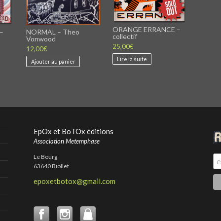
ORANGE ERRANCE –
–
NORMAL – Theo
collectif
Vonwood
25,00
€
12,00
€
Lire la suite
Ajouter au panier
EpOx et BoTOx éditions
Association Metemphase
Le Bourg
63640 Biollet
epoxetbotox@gmail.com