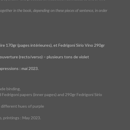
together in the book, depending on these pieces of sentence, in order
re 170gr (pages intérieures), et Fedrigoni Sirio Vino 290gr
ouverture (recto/verso) – plusieurs tons de violet
pressions : mai 2023.
de binding,
d Fedrigoni papers (inner pages) and 290gr Fedrigoni Sirio
 different hues of purple
printings : May 2023.