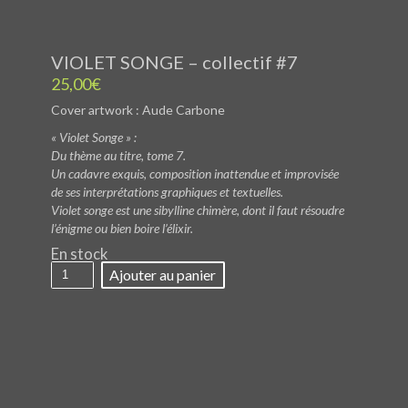
VIOLET SONGE – collectif #7
25,00
€
Cover artwork : Aude Carbone
« Violet Songe » :
Du thème au titre, tome 7.
Un cadavre exquis, composition inattendue et improvisée
de ses interprétations graphiques et textuelles.
Violet songe est une sibylline chimère, dont il faut résoudre
l’énigme ou bien boire l’élixir.
En stock
quantité
Ajouter au panier
de
VIOLET
SONGE
-
collectif
#7