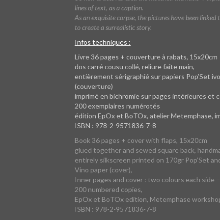
lines of text, as a caption.
As an exquisite corpse, the pictures have been linked 
to create a surrealistic story.
Infos techniques :
Livre 36 pages + couverture à rabats, 15x20cm
dos carré cousu collé, reliure faite main,
entièrement sérigraphié sur papiers Pop’Set ivoi
(couverture)
imprimé en bichromie sur pages intérieures et c
200 exemplaires numérotés
édition EpOx et BoTOx, atelier Metemphase, im
ISBN : 978-2-9571836-7-8
Book 36 pages + cover with flaps, 15x20cm
glued together and sewed square back, handma
entirely silkscreen printed on 170gr Pop’Set an
Vino paper (cover),
Inner pages and cover : two colours each side –
200 numbered copies,
EpOx et BoTOx edition, Metemphase workshop, 
ISBN : 978-2-9571836-7-8