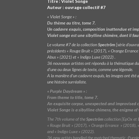
Titre : Violet Songe
Auteur : ouvrage collectif #7
« Violet Songe » :
Du thème au titre, tome 7.
Un cadavre exquis, composition inattendue et impr
Violet songe est une sibylline chimère, dont il faut
Le volume #7 de la collection
Spectrôm
[série d’ouvra
précédents « Rouge Bruit » (2017), « Orange Errance »
Abus » (2021) et « Indigo Luxe (2022) .
36 nouveaux artistes ont répondu à la thématique d
d’une ou deux lignes de texte, comme une légende.
A la manière d’un cadavre exquis, les images ont été as
une histoire surréaliste.
« Purple Daydream » :
From theme to title, tome 7.
An exquisite corpse, unexpected and improvised com
Violet Songe is a sibylline chimera, the enigma of
The 7th volume of the
Spectrôm
collection [EpOx et 
« Rouge Bruit » (2017), « Orange Errance » (2018), «
and
« Indigo Luxe » (2022)
.
36 new artists handled the matched thematic -Purple