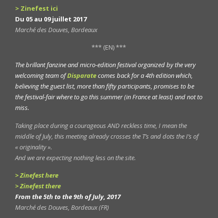
> Zinefest ici
Du 05 au 09 juillet 2017
Marché des Douves, Bordeaux
*** (EN) ***
The brillant fanzine and micro-edition festival organized by the very
welcoming team of
Disparate
comes back for a 4th edition which,
believing the guest list, more than fifty participants, promises to be
the festival-fair where to go this summer (in France at least) and not to
miss.
Taking place during a courageous AND reckless time, I mean the
middle of July, this meeting already crosses the T’s and dots the I’s of
« originality ».
And we are expecting nothing less on the site.
> Zinefest here
> Zinefest there
From the 5th to the 9th of July, 2017
Marché des Douves, Bordeaux (FR)