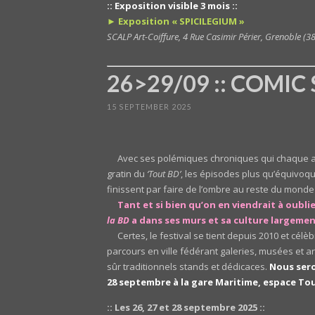
:: Exposition visible 3 mois ::
► Exposition « SPICILEGIUM »
SCALP Art-Coiffure, 4 Rue Casimir Périer, Grenoble (3
26>29/09 :: COMIC S
15 SEPTEMBER 2025
Avec ses polémiques chroniques qui chaque 
gratin du
‘Tout BD’
, les épisodes plus qu’équivoq
finissent par faire de l’ombre au reste du monde
Tant et si bien qu’on en viendrait à oublie
la BD
a dans ses murs et sa culture largeme
Certes, le festival se tient depuis 2010 et cé
parcours en ville fédérant galeries, musées et ar
sûr traditionnels stands et dédicaces.
Nous sero
28 septembre à la gare Maritime, espace Tou
:: Les 26, 27 et 28 septembre 2025 ::