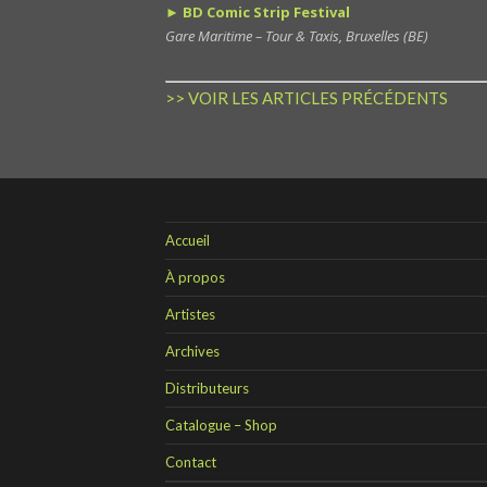
► BD Comic Strip Festival
Gare Maritime – Tour & Taxis, Bruxelles (BE)
>> VOIR LES ARTICLES PRÉCÉDENTS
Accueil
À propos
Artistes
Archives
Distributeurs
Catalogue – Shop
Contact