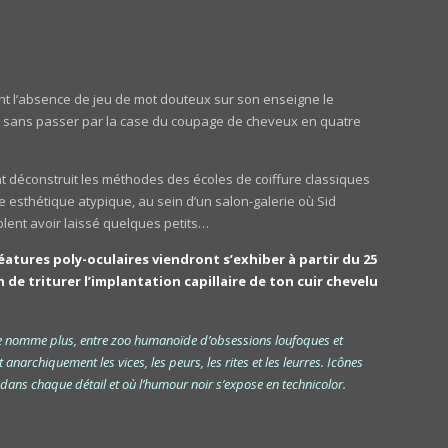
t l’absence de jeu de mot douteux sur son enseigne le
s, sans passer par la case du coupage de cheveux en quatre
éconstruit les méthodes des écoles de coiffure classiques
e esthétique atypique, au sein d’un salon-galerie où Sid
lent avoir laissé quelques petits…
éatures poly-oculaires viendront s’exhiber à partir du 25
 de triturer l’implantation capillaire de ton cuir chevelu
e nomme plus, entre zoo humanoïde d’obsessions loufoques et
anarchiquement les vices, les peurs, les rites et les leurres. Icônes
e dans chaque détail et où l’humour noir s’expose en technicolor.