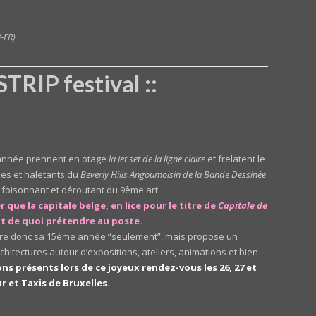
8-FR)
TRIP festival ::
année prennent en otage
la jet set de la ligne claire
et frelatent le
ues et haletants du
Beverly Hills Angoumoisin de la Bande Dessinée
 foisonnant et déroutant du 9ème art.
r que la capitale belge, en lice pour le titre de
Capitale de
nt de quoi prétendre au poste.
lèbre donc sa 15ème année “seulement”, mais propose un
chitectures autour d’expositions, ateliers, animations et bien-
ns présents lors de ce joyeux rendez-vous les 26, 27 et
r et Taxis de Bruxelles.