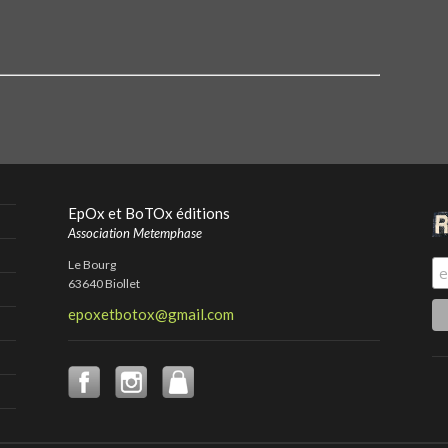
EpOx et BoTOx éditions
Association Metemphase
Le Bourg
63640 Biollet
epoxetbotox@gmail.com