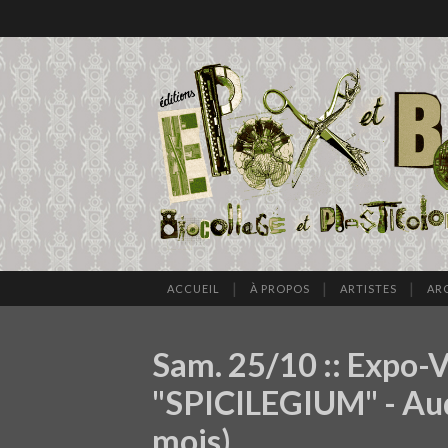
ACCUEIL
À PROPOS
ARTISTES
AR
Sam. 25/10 :: Expo-V
"SPICILEGIUM" - Aude
mois)