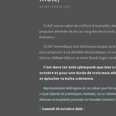
30 SEPTEMBER 2025
SCALP est un salon de coiffure à Grenoble, don
propulse d’entrée de jeu au rang des lieux cool
(hohoho.)
SCALP revendique une technique unique ayant d
pour proposer à sa clientèle des pratiques et un
Vicious, William Gibson et Hans Ruedi Giger semb
C’est dans cet asile cyberpunk que mes cr
octobre et pour une durée de trois mois afin
et éplucher ta boîte crânienne.
Représentation hétérogène de ces lubies que l’on n
cirque déjanté de pathologies mentales, où se côtoient 
déchues et troublants portraits où l’insolite s’immisc
:: Samedi 25 octobre 2025 ::