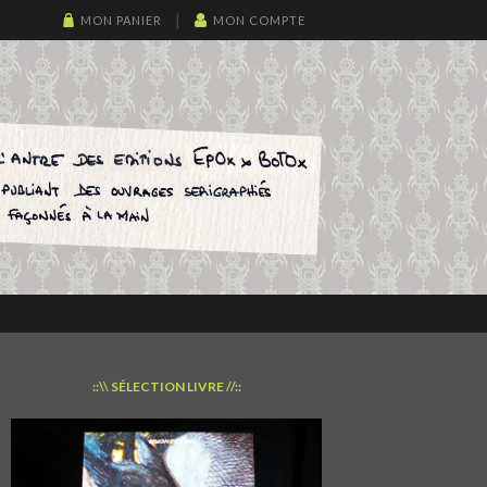
MON PANIER
MON COMPTE
::\\ SÉLECTION LIVRE //::