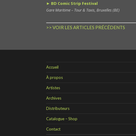
► BD Comic Strip Festival
Gare Maritime – Tour & Taxis, Bruxelles (BE)
>> VOIR LES ARTICLES PRÉCÉDENTS
Accueil
À propos
Artistes
Archives
Distributeurs
Catalogue – Shop
Contact