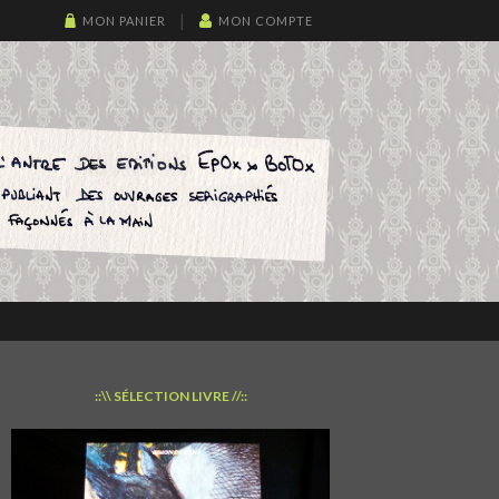
MON PANIER
MON COMPTE
::\\ SÉLECTION LIVRE //::