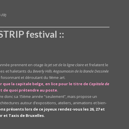
8-FR)
TRIP festival ::
année prennent en otage
la jet set de la ligne claire
et frelatent le
ues et haletants du
Beverly Hills Angoumoisin de la Bande Dessinée
 foisonnant et déroutant du 9ème art.
r que la capitale belge, en lice pour le titre de
Capitale de
nt de quoi prétendre au poste.
lèbre donc sa 15ème année “seulement”, mais propose un
chitectures autour d’expositions, ateliers, animations et bien-
ns présents lors de ce joyeux rendez-vous les 26, 27 et
r et Taxis de Bruxelles.