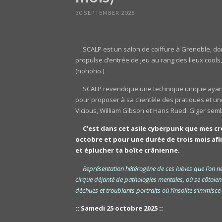
30 SEPTEMBER 2025
SCALP est un salon de coiffure à Grenoble, don
propulse d’entrée de jeu au rang des lieux cool
(hohoho.)
SCALP revendique une technique unique ayant d
pour proposer à sa clientèle des pratiques et un
Vicious, William Gibson et Hans Ruedi Giger semb
C’est dans cet asile cyberpunk que mes cr
octobre et pour une durée de trois mois afin
et éplucher ta boîte crânienne.
Représentation hétérogène de ces lubies que l’on n
cirque déjanté de pathologies mentales, où se côtoient 
déchues et troublants portraits où l’insolite s’immisc
:: Samedi 25 octobre 2025 ::