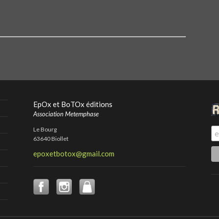
EpOx et BoTOx éditions
Association Metemphase
Le Bourg
63640 Biollet
epoxetbotox@gmail.com