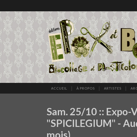
ACCUEIL
À PROPOS
ARTISTES
AR
Sam. 25/10 :: Expo-V
"SPICILEGIUM" - Aude
mois)