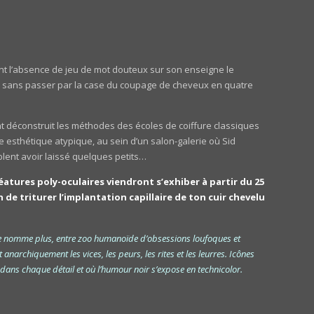
t l’absence de jeu de mot douteux sur son enseigne le
s, sans passer par la case du coupage de cheveux en quatre
éconstruit les méthodes des écoles de coiffure classiques
e esthétique atypique, au sein d’un salon-galerie où Sid
lent avoir laissé quelques petits…
éatures poly-oculaires viendront s’exhiber à partir du 25
 de triturer l’implantation capillaire de ton cuir chevelu
e nomme plus, entre zoo humanoïde d’obsessions loufoques et
anarchiquement les vices, les peurs, les rites et les leurres. Icônes
e dans chaque détail et où l’humour noir s’expose en technicolor.