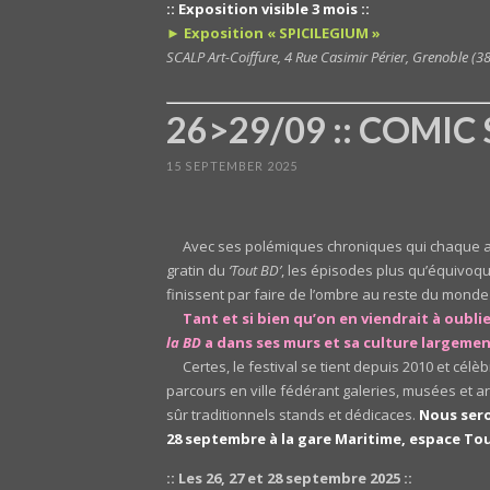
:: Exposition visible 3 mois ::
► Exposition « SPICILEGIUM »
SCALP Art-Coiffure, 4 Rue Casimir Périer, Grenoble (3
26>29/09 :: COMIC S
15 SEPTEMBER 2025
Avec ses polémiques chroniques qui chaque 
gratin du
‘Tout BD’
, les épisodes plus qu’équivoq
finissent par faire de l’ombre au reste du monde
Tant et si bien qu’on en viendrait à oublie
la BD
a dans ses murs et sa culture largeme
Certes, le festival se tient depuis 2010 et cé
parcours en ville fédérant galeries, musées et ar
sûr traditionnels stands et dédicaces.
Nous sero
28 septembre à la gare Maritime, espace Tou
:: Les 26, 27 et 28 septembre 2025 ::